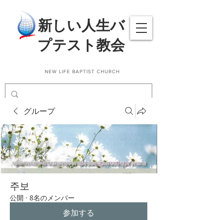
​新しい人生バ
プテスト教会
NEW LIFE BAPTIST CHURCH
グループ
주보
公開
·
8名のメンバー
参加する