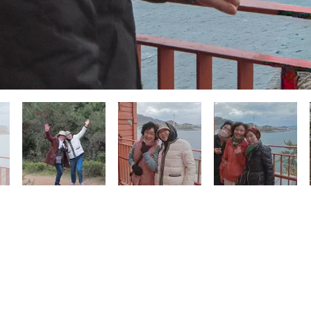
ルアドレスを不正に取り扱う行為を拒否します。 【
右）11902京畿道九里市カモメ循環路88（ガルメドン）
TEL/ 031) 574-0135 FAX/ 070) 8836-9291