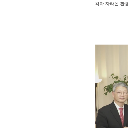
각자 자라온 환
도님)