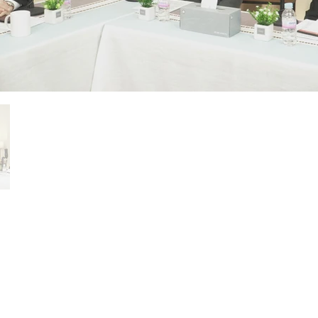
ルアドレスを不正に取り扱う行為を拒否します。 【
右）11902京畿道九里市カモメ循環路88（ガルメドン）
TEL/ 031) 574-0135 FAX/ 070) 8836-9291