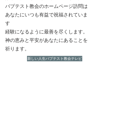
バプテスト教会のホームページ訪問は
あなたにいつも有益で祝福されていま
す
経験になるように最善を尽くします。
神の恵みと平安があなたにあることを
祈ります。
新しい人生バプテスト教会テレビ
​履歴と著書
キャリア
・韓国聖書バプテスト会長
・聖書バプテスト大学院理事長
・新生活バプテスト教会担任牧師
学歴
・崇シル大学産業工学科卒業