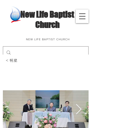
​New Life Baptist
Church
NEW LIFE BAPTIST CHURCH
< 뒤로
삶과말씀나눔(최천귀, 고
일 성도님)