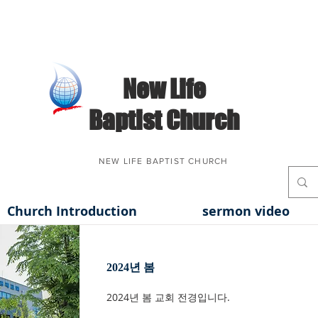
​New Life
Baptist Church
NEW LIFE BAPTIST CHURCH
Church Introduction
sermon video
2024년 봄
2024년 봄 교회 전경입니다.