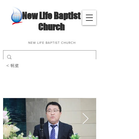
​New Life Baptist
Church
NEW LIFE BAPTIST CHURCH
< 뒤로
삶과말씀나눔(정영교, 하
성남 성도님)