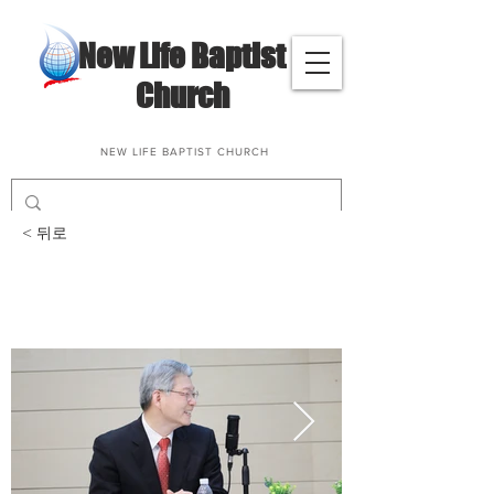
​New Life Baptist
Church
NEW LIFE BAPTIST CHURCH
< 뒤로
삶과말씀나눔(권휴자, 심
옥봉 성도님)