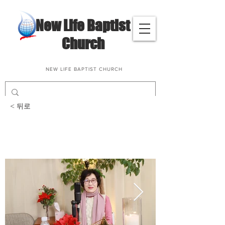
​New Life Baptist
Church
NEW LIFE BAPTIST CHURCH
< 뒤로
삶과말씀나눔(이현희, 이
호순 성도님)