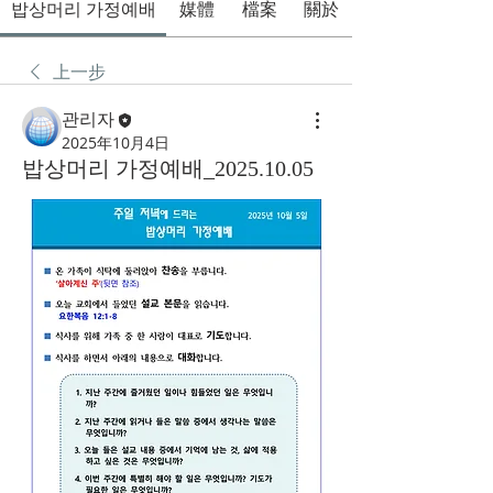
밥상머리 가정예배
媒體
檔案
關於
上一步
관리자
2025年10月4日
밥상머리 가정예배_2025.10.05