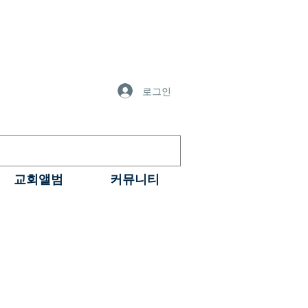
로그인
교회앨범
커뮤니티