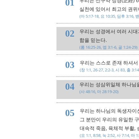
우리는 신구약 정경(正經) 
01
실천에 있어서 최고의 권위
​(마 5:17-18, 요 10:35, 딤후 3:16, 
우리는 성경에서 여러 시대가
02
함을 믿는다.
​(롬 16:25-26, 엡 3:1-6, 골 1:24-29)
우리는 스스로 존재 하셔서
03
​(창 1:1, 26-27, 2:2-3, 시 83, 출 3:14
우리는 성삼위일체 하나님을
04
​(사 48:16, 마 28:19-20)
우리는 하나님의 독생자이신
05
그 분만이 우리의 유일한 구
대속적 죽음, 육체적 부활,
​(요 1:1, 8:58, 눅 2:52, 사 7:14, 마