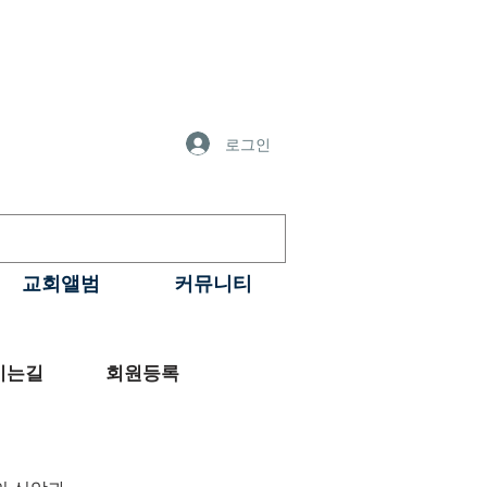
로그인
교회앨범
커뮤니티
시는길
회원등록