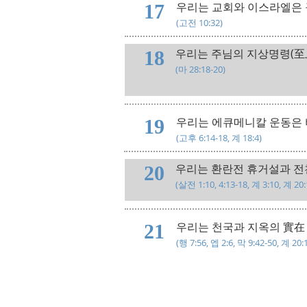
우리는 교회와 이스라엘은 
17
​(고전 10:32)
우리는 주님의 지상명령(至
18
​(마 28:18-20)
우리는 에큐메니칼 운동은 
19
​(고후 6:14-18, 계 18:4)
우리는 환란전 휴거설과 전
20
​(살전 1:10, 4:13-18, 계 3:10, 계 20:
우리는 천국과 지옥의 實在 
21
​(행 7:56, 엡 2:6, 막 9:42-50, 계 20:1