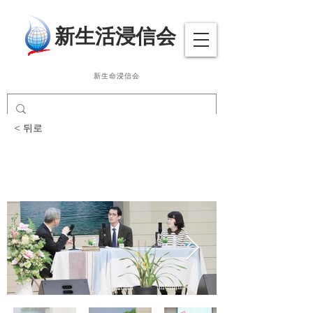
​新生活浸信会
新生命浸信会
< 뒤로
삶과말씀나눔(황용호(박
태숙) 집사 부부)