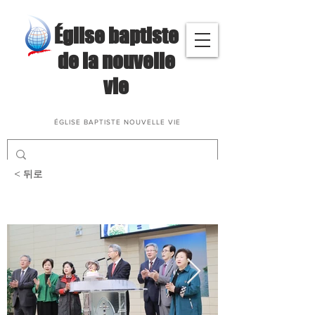
​Église baptiste
de la nouvelle
vie
ÉGLISE BAPTISTE NOUVELLE VIE
< 뒤로
창립 21주년 기념 예배