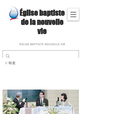
​Église baptiste
de la nouvelle
vie
ÉGLISE BAPTISTE NOUVELLE VIE
< 뒤로
삶과말씀나눔(황용호(박
태숙) 집사 부부)