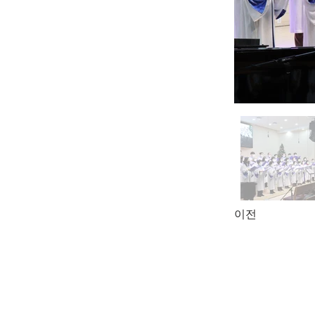
이전
Diese Seite lehnt 