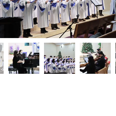
jeden unbefugten Umgang mit E-Mail-Adressen ab.
11902 88, Galmaehwan-ro, Guri-si, Gyeonggi-do (Galmae-dong)