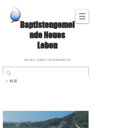
Baptistengemei
nde Neues
Leben
NEUES LEBEN TÄUFERKIRCHE
< 뒤로
일일친교여행_2025. 4.
28