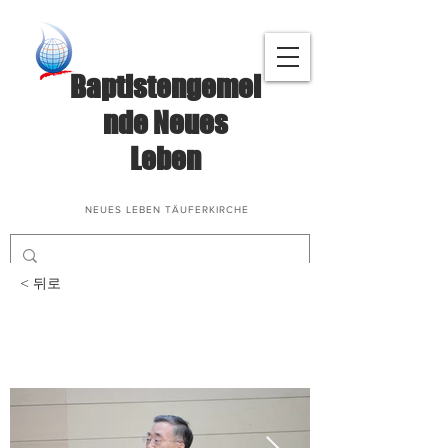
Baptistengemei
nde Neues
Leben
NEUES LEBEN TÄUFERKIRCHE
< 뒤로
삶과말씀나눔(안종규(장
영희) 집사 부부)