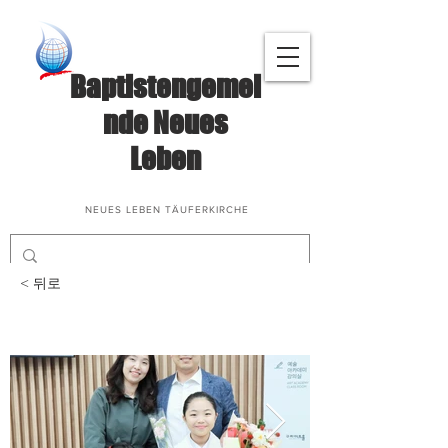
Baptistengemei
nde Neues
Leben
NEUES LEBEN TÄUFERKIRCHE
< 뒤로
구리시 코스모스 합창제