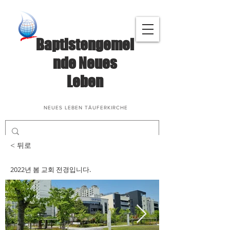
Baptistengemei
nde Neues
Leben
NEUES LEBEN TÄUFERKIRCHE
< 뒤로
2022년 봄 교회 전경입니다.