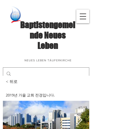
Baptistengemei
nde Neues
Leben
NEUES LEBEN TÄUFERKIRCHE
< 뒤로
2019년 가을 교회 전경입니다.