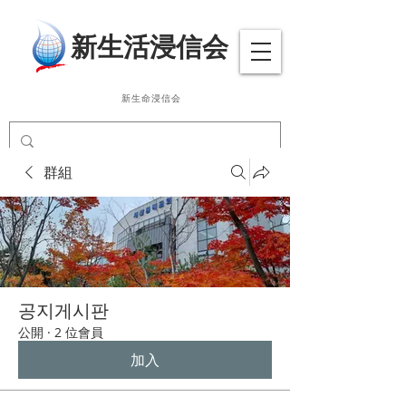
​新生活浸信会
新生命浸信会
群組
공지게시판
公開
·
2 位會員
加入