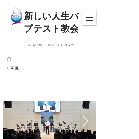
​新しい人生バ
プテスト教会
NEW LIFE BAPTIST CHURCH
< 뒤로
갈매동작은음악회_2023.
7. 30