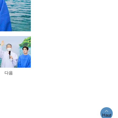
다음
il. [Loi n° 84865]
Haut