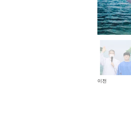
이전
Ce site refuse to