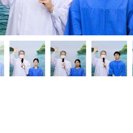
ute manipulation non autorisée des adresses e-ma
11902 88, Galmaehwan-ro, Guri-si, Gyeonggi-do (Galmae-dong)
TÉL/ 031) 574-0135 FAX/ 070) 8836-9291