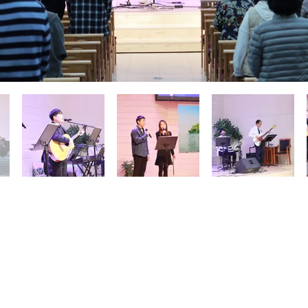
ute manipulation non autorisée des adresses e-ma
11902 88, Galmaehwan-ro, Guri-si, Gyeonggi-do (Galmae-dong)
TÉL/ 031) 574-0135 FAX/ 070) 8836-9291