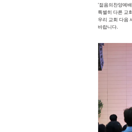
'젊음의찬양예배'
젊음의
특별히 다른 교
우리 교회 다음
바랍니다.