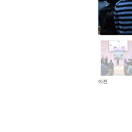
이전
Ce site refuse to