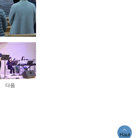
다음
il. [Loi n° 84865]
Haut