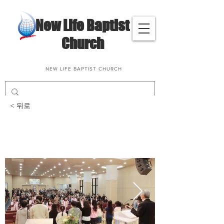
​New Life Baptist
Church
NEW LIFE BAPTIST CHURCH
< 뒤로
어린이날 기념_2025. 5.
4