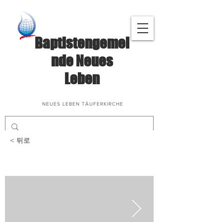
Baptistengemei
nde Neues
Leben
NEUES LEBEN TÄUFERKIRCHE
< 뒤로
침례식_2023. 4. 9